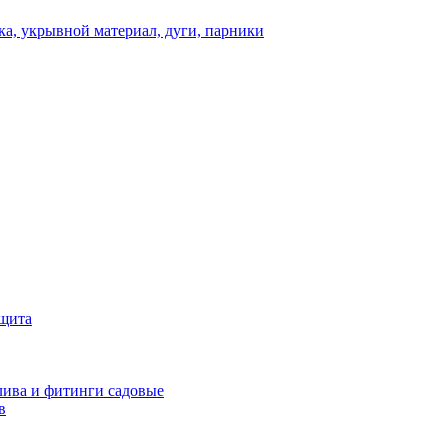
а, укрывной материал, дуги, парники
ащита
ива и фитинги садовые
в