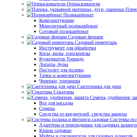
Опрыскиватели
Пленк
Поликарбонат
Комплектующие
Монолитный поликарбонат
Сотовый поликарбонат
Садовые фонари
Садовый инвентарь
Инструмент для обработки
Косы, вилы, плоскорезы
Культиватор Торнадо
Лопаты, буры
Пистолет для полива
Тачки и комплектующие
Черенки, топорища
Сантехника для дачи
Секаторы
Семена, удобрения, з
Все для рассады
Семена
Средства от вредителей, средства защиты
Системы пол
Адаптеры и переходники для садовых шланго
Краны садовые
Муфты и соединители для садовых шлангов