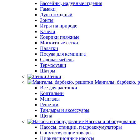
Бассейны, надувные изделия
Гамаки
Душ походный
Зонты
Игры на природе
Качели
Коврики пляжные
Москитные сетки
Палатки
Посуда для кемпинга
Садовая мебель
Термосумки
Шатры
Лейки
Мангалы, барбекю, 
Все для растопки
Коптильни
Мангалы
Решетки
Тандыры и аксессуары
Щепа
Насосы и оборудование
Насосы, станции, гидроаккумуляторы
Сопутствующие товары
Циркуляционные насосы