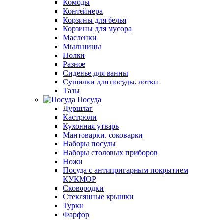
Комоды
Контейнера
Корзины для белья
Корзины для мусора
Масленки
Мыльницы
Полки
Разное
Сиденье для ванны
Сушилки для посуды, лотки
Тазы
Посуда
Дуршлаг
Кастрюли
Кухонная утварь
Мантоварки, соковарки
Наборы посуды
Наборы столовых приборов
Ножи
Посуда с антипригарным покрытием
КУКМОР
Сковородки
Стеклянные крышки
Турки
Фарфор