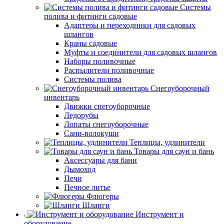
Системы
полива и фитинги садовые
Адаптеры и переходники для садовых
шлангов
Краны садовые
Муфты и соединители для садовых шлангов
Наборы поливочные
Распылители поливочные
Системы полива
Снегоуборочный
инвентарь
Движки снегоуборочные
Ледорубы
Лопаты снегоуборочные
Сани-волокуши
Теплицы, удлинители
Товары для саун и бань
Аксессуары для бани
Дымоход
Печи
Печное литье
Флюгеры
Шланги
Инструмент и
оборудование