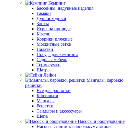
Кемпинг
Бассейны, надувные изделия
Гамаки
Душ походный
Зонты
Игры на природе
Качели
Коврики пляжные
Москитные сетки
Палатки
Посуда для кемпинга
Садовая мебель
Термосумки
Шатры
Лейки
Мангалы, барбекю,
решетки
Все для растопки
Коптильни
Мангалы
Решетки
Тандыры и аксессуары
Щепа
Насосы и оборудование
Насосы, станции, гидроаккумуляторы