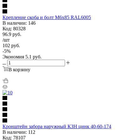
Крепление скоба и болт М6х85 RAL6005
В наличии: 146
Код: 80328
96.9
руб.
/шт
102
руб.
-
5
%
Экономия
5.1
руб.
В корзину
Кронштейн забора наружный КЗН цинк 40-60-174
В наличии: 112
Код: 78107