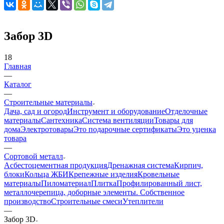
Забор 3D
18
Главная
—
Каталог
—
Строительные материалы
Дача, сад и огород
Инструмент и оборудование
Отделочные
материалы
Сантехника
Система вентиляции
Товары для
дома
Электротовары
Это подарочные сертификаты
Это уценка
товара
—
Сортовой металл
Асбестоцементная продукция
Дренажная система
Кирпич,
блоки
Кольца ЖБИ
Крепежные изделия
Кровельные
материалы
Пиломатериал
Плитка
Профилированный лист,
металлочерепица, доборные элементы. Собственное
производство
Строительные смеси
Утеплители
—
Забор 3D