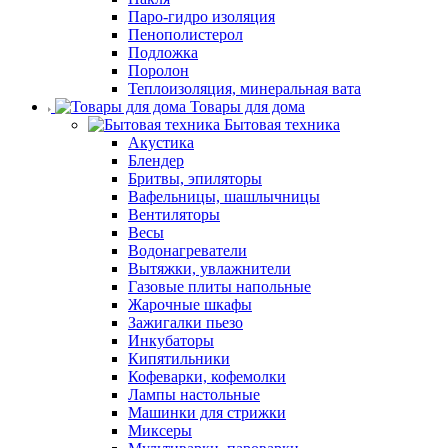
Паро-гидро изоляция
Пенополистерол
Подложка
Поролон
Теплоизоляция, минеральная вата
Товары для дома
Бытовая техника
Акустика
Блендер
Бритвы, эпиляторы
Вафельницы, шашлычницы
Вентиляторы
Весы
Водонагреватели
Вытяжки, увлажнители
Газовые плиты напольные
Жарочные шкафы
Зажигалки пьезо
Инкубаторы
Кипятильники
Кофеварки, кофемолки
Лампы настольные
Машинки для стрижки
Миксеры