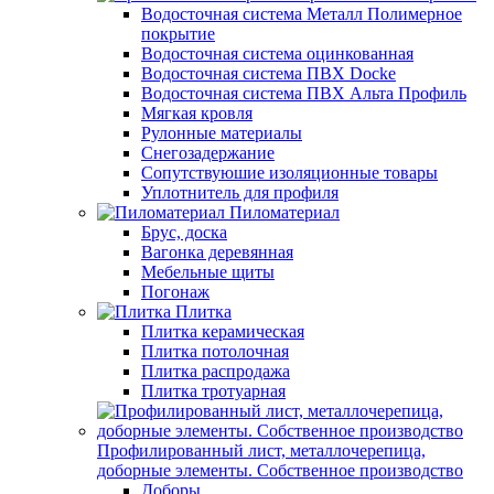
Водосточная система Металл Полимерное
покрытие
Водосточная система оцинкованная
Водосточная система ПВХ Docke
Водосточная система ПВХ Альта Профиль
Мягкая кровля
Рулонные материалы
Снегозадержание
Сопутствуюшие изоляционные товары
Уплотнитель для профиля
Пиломатериал
Брус, доска
Вагонка деревянная
Мебельные щиты
Погонаж
Плитка
Плитка керамическая
Плитка потолочная
Плитка распродажа
Плитка тротуарная
Профилированный лист, металлочерепица,
доборные элементы. Собственное производство
Доборы