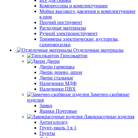
Все для сварки
Компрессоры и комплектующие
Мойки высокого давления и комплектующие
к ним
Прочий инструмент
Расходные материалы
Ручной электроинструмент
Триммеры электрические, кусторезы,
газонокосилки
Отделочные материалы
Гипсокартон
Двери
Двери гармошка
Двери дерево, шпон
Двери стальные
Наличники МДФ
Наличники ПВХ
Замочно-скобяные
изделия
Замки
Ящики Почтовые
Лакокрасочные изделия
Антигололед
Грунт-эмаль 3 в 1
Грунты