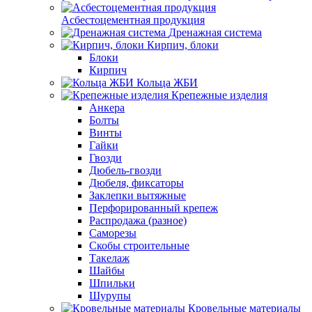
Асбестоцементная продукция
Дренажная система
Кирпич, блоки
Блоки
Кирпич
Кольца ЖБИ
Крепежные изделия
Анкера
Болты
Винты
Гайки
Гвозди
Дюбель-гвозди
Дюбеля, фиксаторы
Заклепки вытяжные
Перфорированный крепеж
Распродажа (разное)
Саморезы
Скобы строительные
Такелаж
Шайбы
Шпильки
Шурупы
Кровельные материалы