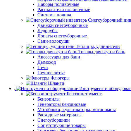
Наборы поливочные
Распылители поливочные
Системы полива
Снегоуборочный инв
Движки снегоуборочные
Ледорубы
Лопаты снегоуборочные
Сани-волокуши
Теплицы, удлинители
Товары для саун и бань
Аксессуары для бани
Дымоход
Печи
Печное литье
Флюгеры
Шланги
Инструмент и оборудова
Бензоинструмент
Бензопилы
Генераторы бензиновые
Мотоблоки, культиваторы, мотопомпы
Расходные материалы
Снегоуборщики
Сопутствующие товары
Триммеры бензиновые, газонокосилки