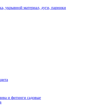
а, укрывной материал, дуги, парники
ащита
ива и фитинги садовые
в