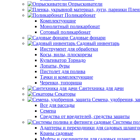
Опрыскиватели
Пленк
Поликарбонат
Комплектующие
Монолитный поликарбонат
Сотовый поликарбонат
Садовые фонари
Садовый инвентарь
Инструмент для обработки
Косы, вилы, плоскорезы
Культиватор Торнадо
Лопаты, буры
Пистолет для полива
Тачки и комплектующие
Черенки, топорища
Сантехника для дачи
Секаторы
Семена, удобрения, з
Все для рассады
Семена
Средства от вредителей, средства защиты
Системы пол
Адаптеры и переходники для садовых шланго
Краны садовые
Муфты и соединители для садовых шлангов