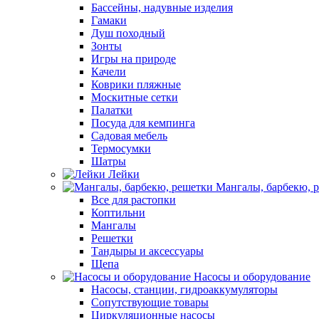
Бассейны, надувные изделия
Гамаки
Душ походный
Зонты
Игры на природе
Качели
Коврики пляжные
Москитные сетки
Палатки
Посуда для кемпинга
Садовая мебель
Термосумки
Шатры
Лейки
Мангалы, барбекю, 
Все для растопки
Коптильни
Мангалы
Решетки
Тандыры и аксессуары
Щепа
Насосы и оборудование
Насосы, станции, гидроаккумуляторы
Сопутствующие товары
Циркуляционные насосы