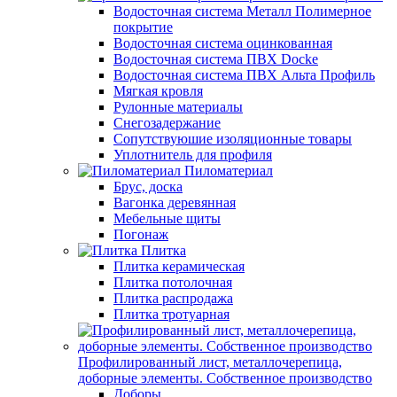
Водосточная система Металл Полимерное
покрытие
Водосточная система оцинкованная
Водосточная система ПВХ Docke
Водосточная система ПВХ Альта Профиль
Мягкая кровля
Рулонные материалы
Снегозадержание
Сопутствуюшие изоляционные товары
Уплотнитель для профиля
Пиломатериал
Брус, доска
Вагонка деревянная
Мебельные щиты
Погонаж
Плитка
Плитка керамическая
Плитка потолочная
Плитка распродажа
Плитка тротуарная
Профилированный лист, металлочерепица,
доборные элементы. Собственное производство
Доборы