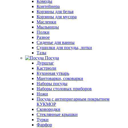
Комоды
Контейнера
Корзины для белья
Корзины для мусора
Масленки
Мыльницы
Полки
Разное
Сиденье для ванны
Сушилки для посуды, лотки
Тазы
Посуда
Дуршлаг
Кастрюли
Кухонная утварь
Мантоварки, соковарки
Наборы посуды
Наборы столовых приборов
Ножи
Посуда с антипригарным покрытием
КУКМОР
Сковородки
Стеклянные крышки
Турки
Фарфор