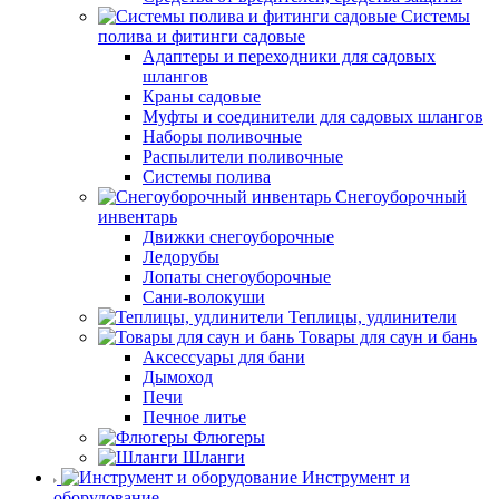
Системы
полива и фитинги садовые
Адаптеры и переходники для садовых
шлангов
Краны садовые
Муфты и соединители для садовых шлангов
Наборы поливочные
Распылители поливочные
Системы полива
Снегоуборочный
инвентарь
Движки снегоуборочные
Ледорубы
Лопаты снегоуборочные
Сани-волокуши
Теплицы, удлинители
Товары для саун и бань
Аксессуары для бани
Дымоход
Печи
Печное литье
Флюгеры
Шланги
Инструмент и
оборудование