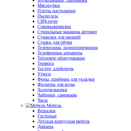
Мультиварки, пароварки
Мясорубки
Плиты настольные
Пылесосы
СВЧ-печи
Соковыжималки
Стиральные машины автомат
Сушилки для овощей
Сушки для обуви
Телевизоры, радиоприемники
Телефонные аппараты
Тепловое оборудование
Термоса
Тостер, хлебопечь
Утюги
Фены, приборы для укладки
Фильтры для воды
Холодильники
Чайники, самовары
Часы
Мебель
Вешалки
Гостиные
Детская корпусная мебель
Диваны