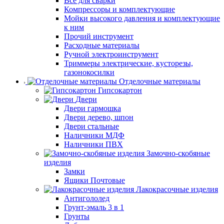
Все для сварки
Компрессоры и комплектующие
Мойки высокого давления и комплектующие
к ним
Прочий инструмент
Расходные материалы
Ручной электроинструмент
Триммеры электрические, кусторезы,
газонокосилки
Отделочные материалы
Гипсокартон
Двери
Двери гармошка
Двери дерево, шпон
Двери стальные
Наличники МДФ
Наличники ПВХ
Замочно-скобяные
изделия
Замки
Ящики Почтовые
Лакокрасочные изделия
Антигололед
Грунт-эмаль 3 в 1
Грунты