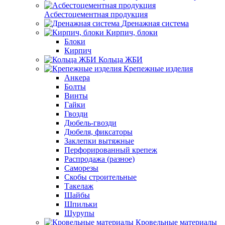
Асбестоцементная продукция
Дренажная система
Кирпич, блоки
Блоки
Кирпич
Кольца ЖБИ
Крепежные изделия
Анкера
Болты
Винты
Гайки
Гвозди
Дюбель-гвозди
Дюбеля, фиксаторы
Заклепки вытяжные
Перфорированный крепеж
Распродажа (разное)
Саморезы
Скобы строительные
Такелаж
Шайбы
Шпильки
Шурупы
Кровельные материалы