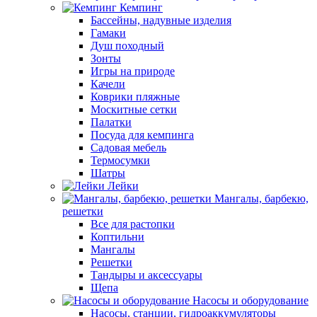
Кемпинг
Бассейны, надувные изделия
Гамаки
Душ походный
Зонты
Игры на природе
Качели
Коврики пляжные
Москитные сетки
Палатки
Посуда для кемпинга
Садовая мебель
Термосумки
Шатры
Лейки
Мангалы, барбекю,
решетки
Все для растопки
Коптильни
Мангалы
Решетки
Тандыры и аксессуары
Щепа
Насосы и оборудование
Насосы, станции, гидроаккумуляторы