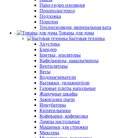
Паро-гидро изоляция
Пенополистерол
Подложка
Поролон
Теплоизоляция, минеральная вата
Товары для дома
Бытовая техника
Акустика
Блендер
Бритвы, эпиляторы
Вафельницы, шашлычницы
Вентиляторы
Весы
Водонагреватели
Вытяжки, увлажнители
Газовые плиты напольные
Жарочные шкафы
Зажигалки пьезо
Инкубаторы
Кипятильники
Кофеварки, кофемолки
Лампы настольные
Машинки для стрижки
Миксеры