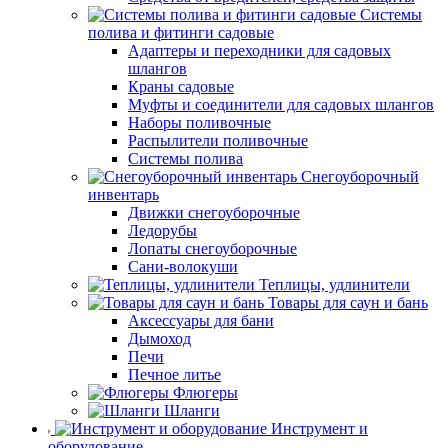
Системы
полива и фитинги садовые
Адаптеры и переходники для садовых
шлангов
Краны садовые
Муфты и соединители для садовых шлангов
Наборы поливочные
Распылители поливочные
Системы полива
Снегоуборочный
инвентарь
Движки снегоуборочные
Ледорубы
Лопаты снегоуборочные
Сани-волокуши
Теплицы, удлинители
Товары для саун и бань
Аксессуары для бани
Дымоход
Печи
Печное литье
Флюгеры
Шланги
Инструмент и
оборудование