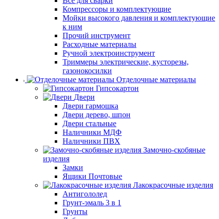
Все для сварки
Компрессоры и комплектующие
Мойки высокого давления и комплектующие
к ним
Прочий инструмент
Расходные материалы
Ручной электроинструмент
Триммеры электрические, кусторезы,
газонокосилки
Отделочные материалы
Гипсокартон
Двери
Двери гармошка
Двери дерево, шпон
Двери стальные
Наличники МДФ
Наличники ПВХ
Замочно-скобяные
изделия
Замки
Ящики Почтовые
Лакокрасочные изделия
Антигололед
Грунт-эмаль 3 в 1
Грунты