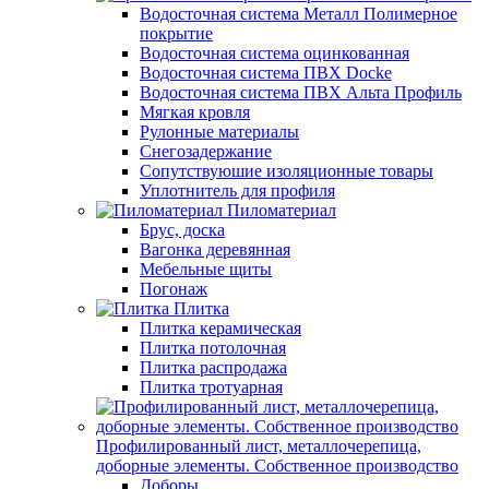
Водосточная система Металл Полимерное
покрытие
Водосточная система оцинкованная
Водосточная система ПВХ Docke
Водосточная система ПВХ Альта Профиль
Мягкая кровля
Рулонные материалы
Снегозадержание
Сопутствуюшие изоляционные товары
Уплотнитель для профиля
Пиломатериал
Брус, доска
Вагонка деревянная
Мебельные щиты
Погонаж
Плитка
Плитка керамическая
Плитка потолочная
Плитка распродажа
Плитка тротуарная
Профилированный лист, металлочерепица,
доборные элементы. Собственное производство
Доборы