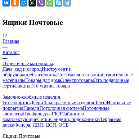
Ящики Почтовые
12
Главная
—
Каталог
—
Отделочные материалы
Дача, сад и огород
Инструмент и
оборудование
Сантехника
Система вентиляции
Строительные
материалы
Товары для дома
Электротовары
Это подарочные
сертификаты
Это уценка товара
—
Замочно-скобяные изделия
Гипсокартон
Двери
Лакокрасочные изделия
Лента
Напольные
покрытия
Панели
Потолочная система
Потолочные
элементы
Профиль для ГКЛ
Сайдинг и
комплектующие
Сетки
Сэндвич, подоконники
Террасная
доска
Фанера, ДВП, ДСП, ОСБ
—
Ящики Почтовые