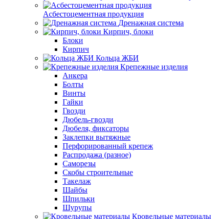
Асбестоцементная продукция
Дренажная система
Кирпич, блоки
Блоки
Кирпич
Кольца ЖБИ
Крепежные изделия
Анкера
Болты
Винты
Гайки
Гвозди
Дюбель-гвозди
Дюбеля, фиксаторы
Заклепки вытяжные
Перфорированный крепеж
Распродажа (разное)
Саморезы
Скобы строительные
Такелаж
Шайбы
Шпильки
Шурупы
Кровельные материалы