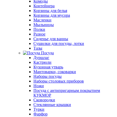
Комоды
Контейнера
Корзины для белья
Корзины для мусора
Масленки
Мыльницы
Полки
Разное
Сиденье для ванны
Сушилки для посуды, лотки
Тазы
Посуда
Дуршлаг
Кастрюли
Кухонная утварь
Мантоварки, соковарки
Наборы посуды
Наборы столовых приборов
Ножи
Посуда с антипригарным покрытием
КУКМОР
Сковородки
Стеклянные крышки
Турки
Фарфор