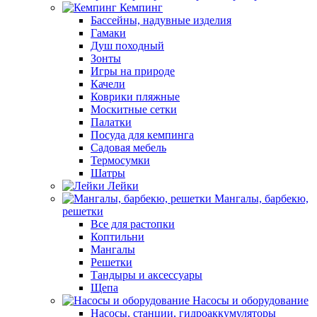
Кемпинг
Бассейны, надувные изделия
Гамаки
Душ походный
Зонты
Игры на природе
Качели
Коврики пляжные
Москитные сетки
Палатки
Посуда для кемпинга
Садовая мебель
Термосумки
Шатры
Лейки
Мангалы, барбекю,
решетки
Все для растопки
Коптильни
Мангалы
Решетки
Тандыры и аксессуары
Щепа
Насосы и оборудование
Насосы, станции, гидроаккумуляторы