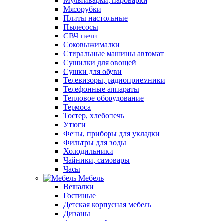
Мультиварки, пароварки
Мясорубки
Плиты настольные
Пылесосы
СВЧ-печи
Соковыжималки
Стиральные машины автомат
Сушилки для овощей
Сушки для обуви
Телевизоры, радиоприемники
Телефонные аппараты
Тепловое оборудование
Термоса
Тостер, хлебопечь
Утюги
Фены, приборы для укладки
Фильтры для воды
Холодильники
Чайники, самовары
Часы
Мебель
Вешалки
Гостиные
Детская корпусная мебель
Диваны