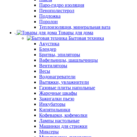
Паро-гидро изоляция
Пенополистерол
Подложка
Поролон
Теплоизоляция, минеральная вата
Товары для дома
Бытовая техника
Акустика
Блендер
Бритвы, эпиляторы
Вафельницы, шашлычницы
Вентиляторы
Весы
Водонагреватели
Вытяжки, увлажнители
Газовые плиты напольные
Жарочные шкафы
Зажигалки пьезо
Инкубаторы
Кипятильники
Кофеварки, кофемолки
Лампы настольные
Машинки для стрижки
Миксеры