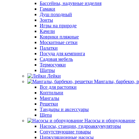
Бассейны, надувные изделия
Гамаки
Душ походный
Зонты
Игры на природе
Качели
Коврики пляжные
Москитные сетки
Палатки
Посуда для кемпинга
Садовая мебель
Термосумки
Шатры
Лейки
Мангалы, барбекю, 
Все для растопки
Коптильни
Мангалы
Решетки
Тандыры и аксессуары
Щепа
Насосы и оборудование
Насосы, станции, гидроаккумуляторы
Сопутствующие товары
Циркуляционные насосы