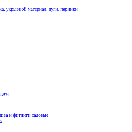
а, укрывной материал, дуги, парники
ащита
ива и фитинги садовые
в