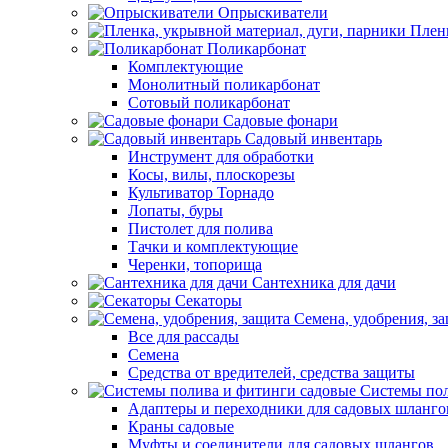
Опрыскиватели
Пленк
Поликарбонат
Комплектующие
Монолитный поликарбонат
Сотовый поликарбонат
Садовые фонари
Садовый инвентарь
Инструмент для обработки
Косы, вилы, плоскорезы
Культиватор Торнадо
Лопаты, буры
Пистолет для полива
Тачки и комплектующие
Черенки, топорища
Сантехника для дачи
Секаторы
Семена, удобрения, з
Все для рассады
Семена
Средства от вредителей, средства защиты
Системы пол
Адаптеры и переходники для садовых шланго
Краны садовые
Муфты и соединители для садовых шлангов