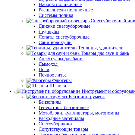
Наборы поливочные
Распылители поливочные
Системы полива
Снегоуборочный инв
Движки снегоуборочные
Ледорубы
Лопаты снегоуборочные
Сани-волокуши
Теплицы, удлинители
Товары для саун и бань
Аксессуары для бани
Дымоход
Печи
Печное литье
Флюгеры
Шланги
Инструмент и оборудова
Бензоинструмент
Бензопилы
Генераторы бензиновые
Мотоблоки, культиваторы, мотопомпы
Расходные материалы
Снегоуборщики
Сопутствующие товары
Триммеры бензиновые, газонокосилки