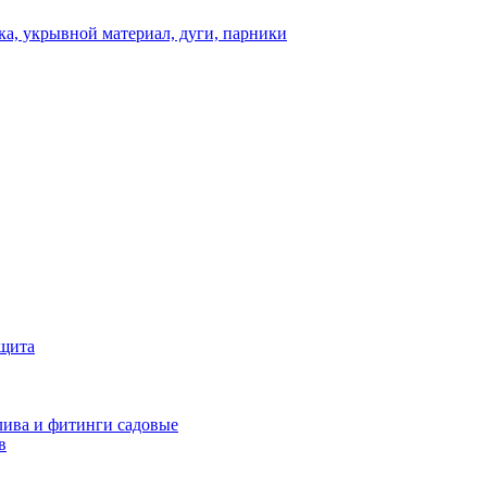
а, укрывной материал, дуги, парники
ащита
ива и фитинги садовые
в