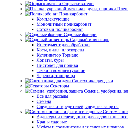
Опрыскиватели
Пленк
Поликарбонат
Комплектующие
Монолитный поликарбонат
Сотовый поликарбонат
Садовые фонари
Садовый инвентарь
Инструмент для обработки
Косы, вилы, плоскорезы
Культиватор Торнадо
Лопаты, буры
Пистолет для полива
Тачки и комплектующие
Черенки, топорища
Сантехника для дачи
Секаторы
Семена, удобрения, з
Все для рассады
Семена
Средства от вредителей, средства защиты
Системы пол
Адаптеры и переходники для садовых шланго
Краны садовые
Муфты и соединители для садовых шлангов