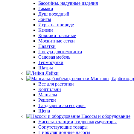
Бассейны, надувные изделия
Гамаки
Душ походный
Зонты
Игры на природе
Качели
Коврики пляжные
Москитные сетки
Палатки
Посуда для кемпинга
Садовая мебель
Термосумки
Шатры
Лейки
Мангалы, барбекю, 
Все для растопки
Коптильни
Мангалы
Решетки
Тандыры и аксессуары
Щепа
Насосы и оборудование
Насосы, станции, гидроаккумуляторы
Сопутствующие товары
Циркуляционные насосы