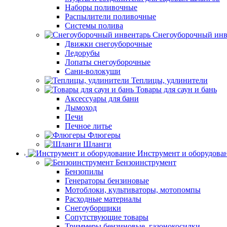
Наборы поливочные
Распылители поливочные
Системы полива
Снегоуборочный инв
Движки снегоуборочные
Ледорубы
Лопаты снегоуборочные
Сани-волокуши
Теплицы, удлинители
Товары для саун и бань
Аксессуары для бани
Дымоход
Печи
Печное литье
Флюгеры
Шланги
Инструмент и оборудова
Бензоинструмент
Бензопилы
Генераторы бензиновые
Мотоблоки, культиваторы, мотопомпы
Расходные материалы
Снегоуборщики
Сопутствующие товары
Триммеры бензиновые, газонокосилки