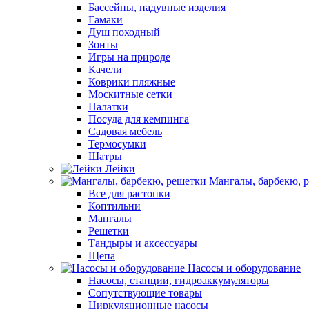
Бассейны, надувные изделия
Гамаки
Душ походный
Зонты
Игры на природе
Качели
Коврики пляжные
Москитные сетки
Палатки
Посуда для кемпинга
Садовая мебель
Термосумки
Шатры
Лейки
Мангалы, барбекю, 
Все для растопки
Коптильни
Мангалы
Решетки
Тандыры и аксессуары
Щепа
Насосы и оборудование
Насосы, станции, гидроаккумуляторы
Сопутствующие товары
Циркуляционные насосы