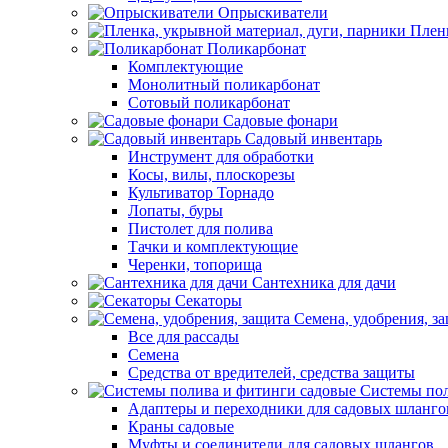
Опрыскиватели
Пленк
Поликарбонат
Комплектующие
Монолитный поликарбонат
Сотовый поликарбонат
Садовые фонари
Садовый инвентарь
Инструмент для обработки
Косы, вилы, плоскорезы
Культиватор Торнадо
Лопаты, буры
Пистолет для полива
Тачки и комплектующие
Черенки, топорища
Сантехника для дачи
Секаторы
Семена, удобрения, з
Все для рассады
Семена
Средства от вредителей, средства защиты
Системы пол
Адаптеры и переходники для садовых шланго
Краны садовые
Муфты и соединители для садовых шлангов