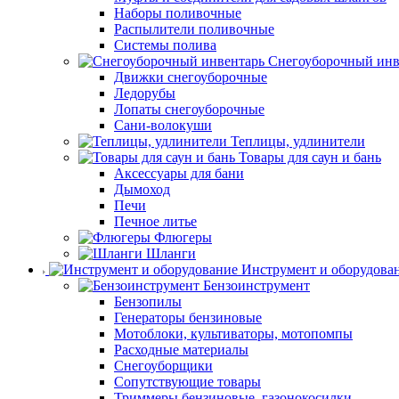
Наборы поливочные
Распылители поливочные
Системы полива
Снегоуборочный инв
Движки снегоуборочные
Ледорубы
Лопаты снегоуборочные
Сани-волокуши
Теплицы, удлинители
Товары для саун и бань
Аксессуары для бани
Дымоход
Печи
Печное литье
Флюгеры
Шланги
Инструмент и оборудова
Бензоинструмент
Бензопилы
Генераторы бензиновые
Мотоблоки, культиваторы, мотопомпы
Расходные материалы
Снегоуборщики
Сопутствующие товары
Триммеры бензиновые, газонокосилки