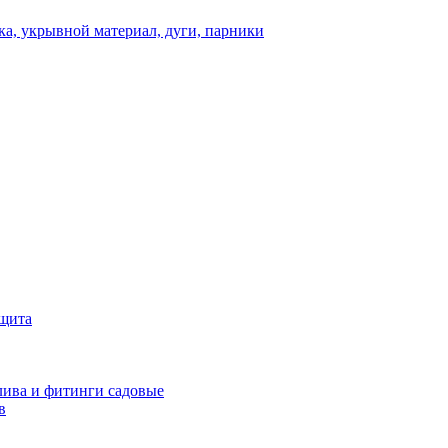
а, укрывной материал, дуги, парники
ащита
ива и фитинги садовые
в