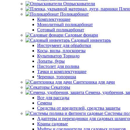
Опрыскиватели
Пленк
Поликарбонат
Комплектующие
Монолитный поликарбонат
Сотовый поликарбонат
Садовые фонари
Садовый инвентарь
Инструмент для обработки
Косы, вилы, плоскорезы
Культиватор Торнадо
Лопаты, буры
Пистолет для полива
Тачки и комплектующие
Черенки, топорища
Сантехника для дачи
Секаторы
Семена, удобрения, з
Все для рассады
Семена
Средства от вредителей, средства защиты
Системы пол
Адаптеры и переходники для садовых шланго
Краны садовые
Муфты и соединители для садовых шлангов