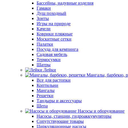
Бассейны, надувные изделия
Гамаки
Душ походный
Зонты
Игры на природе
Качели
Коврики пляжные
Москитные сетки
Палатки
Посуда для кемпинга
Садовая мебель
Термосумки
Шатры
Лейки
Мангалы, барбекю, 
Все для растопки
Коптильни
Мангалы
Решетки
Тандыры и аксессуары
Щепа
Насосы и оборудование
Насосы, станции, гидроаккумуляторы
Сопутствующие товары
Циркуляционные насосы