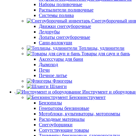
Наборы поливочные
Распылители поливочные
Системы полива
Снегоуборочный инв
Движки снегоуборочные
Ледорубы
Лопаты снегоуборочные
Сани-волокуши
Теплицы, удлинители
Товары для саун и бань
Аксессуары для бани
Дымоход
Печи
Печное литье
Флюгеры
Шланги
Инструмент и оборудова
Бензоинструмент
Бензопилы
Генераторы бензиновые
Мотоблоки, культиваторы, мотопомпы
Расходные материалы
Снегоуборщики
Сопутствующие товары
Триммеры бензиновые, газонокосилки