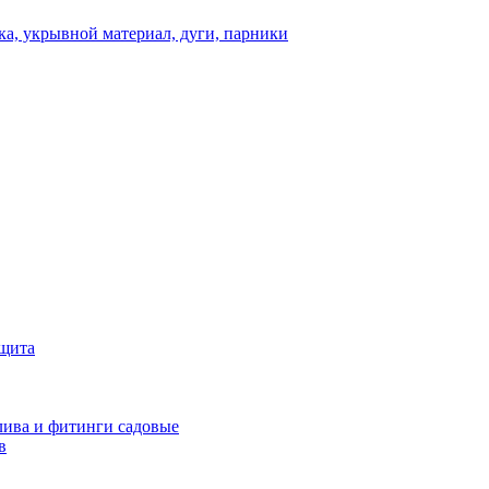
а, укрывной материал, дуги, парники
ащита
ива и фитинги садовые
в