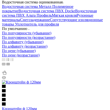
Водосточная система оцинкованная
Водосточная система Металл Полимерное
покрытие
Водосточная система ПВХ Docke
Водосточная
система ПВХ Альта Профиль
Мягкая кровля
Рулонные
материалы
Снегозадержание
Сопутствуюшие изоляционные
товары
Уплотнитель для профиля
По умолчанию
По популярности (убывание)
По популярности (возрастание)
По алфавиту (убывание)
По алфавиту (возрастание)
По цене (убывание)
По цене (возрастание)
Кронштейн ф 120мм