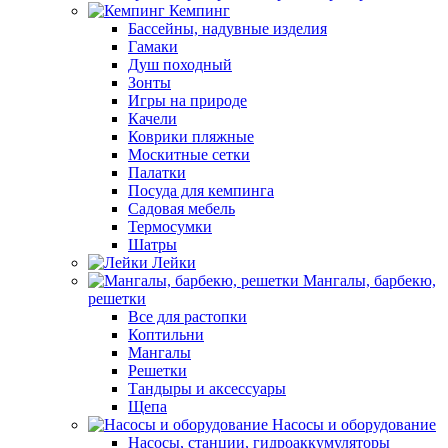
Кемпинг
Бассейны, надувные изделия
Гамаки
Душ походный
Зонты
Игры на природе
Качели
Коврики пляжные
Москитные сетки
Палатки
Посуда для кемпинга
Садовая мебель
Термосумки
Шатры
Лейки
Мангалы, барбекю,
решетки
Все для растопки
Коптильни
Мангалы
Решетки
Тандыры и аксессуары
Щепа
Насосы и оборудование
Насосы, станции, гидроаккумуляторы