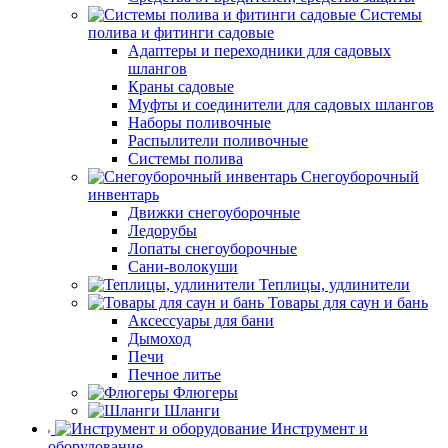
Системы
полива и фитинги садовые
Адаптеры и переходники для садовых
шлангов
Краны садовые
Муфты и соединители для садовых шлангов
Наборы поливочные
Распылители поливочные
Системы полива
Снегоуборочный
инвентарь
Движки снегоуборочные
Ледорубы
Лопаты снегоуборочные
Сани-волокуши
Теплицы, удлинители
Товары для саун и бань
Аксессуары для бани
Дымоход
Печи
Печное литье
Флюгеры
Шланги
Инструмент и
оборудование