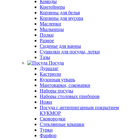
Комоды
Контейнера
Корзины для белья
Корзины для мусора
Масленки
Мыльницы
Полки
Разное
Сиденье для ванны
Сушилки для посуды, лотки
Тазы
Посуда
Дуршлаг
Кастрюли
Кухонная утварь
Мантоварки, соковарки
Наборы посуды
Наборы столовых приборов
Ножи
Посуда с антипригарным покрытием
КУКМОР
Сковородки
Стеклянные крышки
Турки
Фарфор