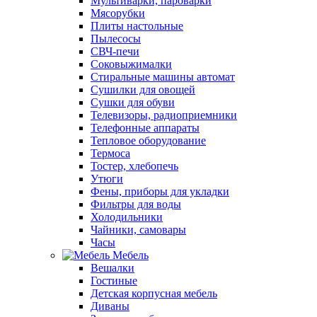
Мультиварки, пароварки
Мясорубки
Плиты настольные
Пылесосы
СВЧ-печи
Соковыжималки
Стиральные машины автомат
Сушилки для овощей
Сушки для обуви
Телевизоры, радиоприемники
Телефонные аппараты
Тепловое оборудование
Термоса
Тостер, хлебопечь
Утюги
Фены, приборы для укладки
Фильтры для воды
Холодильники
Чайники, самовары
Часы
Мебель
Вешалки
Гостиные
Детская корпусная мебель
Диваны