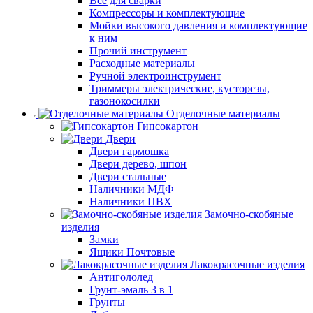
Все для сварки
Компрессоры и комплектующие
Мойки высокого давления и комплектующие
к ним
Прочий инструмент
Расходные материалы
Ручной электроинструмент
Триммеры электрические, кусторезы,
газонокосилки
Отделочные материалы
Гипсокартон
Двери
Двери гармошка
Двери дерево, шпон
Двери стальные
Наличники МДФ
Наличники ПВХ
Замочно-скобяные
изделия
Замки
Ящики Почтовые
Лакокрасочные изделия
Антигололед
Грунт-эмаль 3 в 1
Грунты