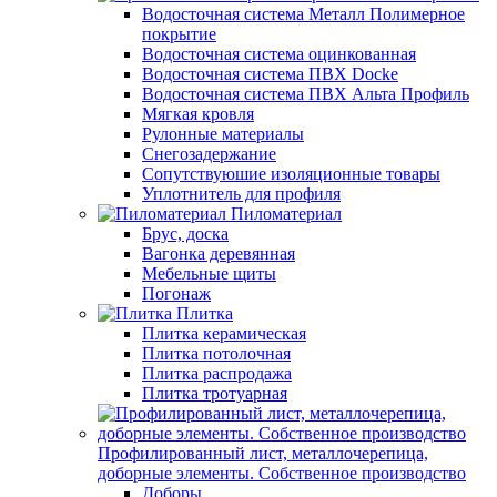
Водосточная система Металл Полимерное
покрытие
Водосточная система оцинкованная
Водосточная система ПВХ Docke
Водосточная система ПВХ Альта Профиль
Мягкая кровля
Рулонные материалы
Снегозадержание
Сопутствуюшие изоляционные товары
Уплотнитель для профиля
Пиломатериал
Брус, доска
Вагонка деревянная
Мебельные щиты
Погонаж
Плитка
Плитка керамическая
Плитка потолочная
Плитка распродажа
Плитка тротуарная
Профилированный лист, металлочерепица,
доборные элементы. Собственное производство
Доборы