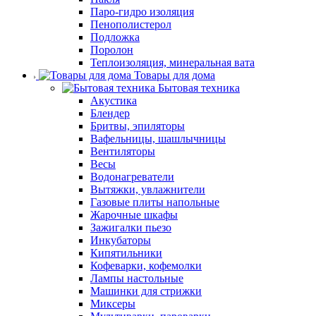
Паро-гидро изоляция
Пенополистерол
Подложка
Поролон
Теплоизоляция, минеральная вата
Товары для дома
Бытовая техника
Акустика
Блендер
Бритвы, эпиляторы
Вафельницы, шашлычницы
Вентиляторы
Весы
Водонагреватели
Вытяжки, увлажнители
Газовые плиты напольные
Жарочные шкафы
Зажигалки пьезо
Инкубаторы
Кипятильники
Кофеварки, кофемолки
Лампы настольные
Машинки для стрижки
Миксеры