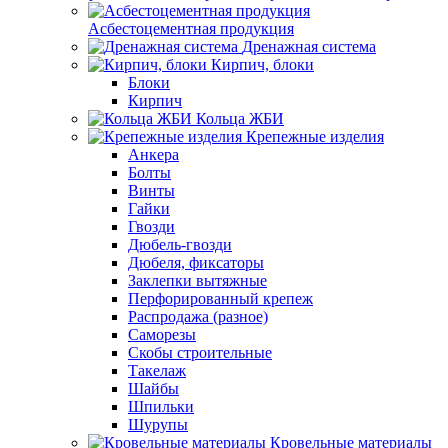
Асбестоцементная продукция
Дренажная система
Кирпич, блоки
Блоки
Кирпич
Кольца ЖБИ
Крепежные изделия
Анкера
Болты
Винты
Гайки
Гвозди
Дюбель-гвозди
Дюбеля, фиксаторы
Заклепки вытяжные
Перфорированный крепеж
Распродажа (разное)
Саморезы
Скобы строительные
Такелаж
Шайбы
Шпильки
Шурупы
Кровельные материалы