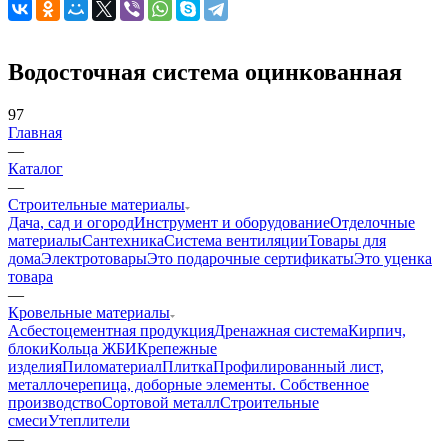
Водосточная система оцинкованная
97
Главная
—
Каталог
—
Строительные материалы
Дача, сад и огород
Инструмент и оборудование
Отделочные
материалы
Сантехника
Система вентиляции
Товары для
дома
Электротовары
Это подарочные сертификаты
Это уценка
товара
—
Кровельные материалы
Асбестоцементная продукция
Дренажная система
Кирпич,
блоки
Кольца ЖБИ
Крепежные
изделия
Пиломатериал
Плитка
Профилированный лист,
металлочерепица, доборные элементы. Собственное
производство
Сортовой металл
Строительные
смеси
Утеплители
—