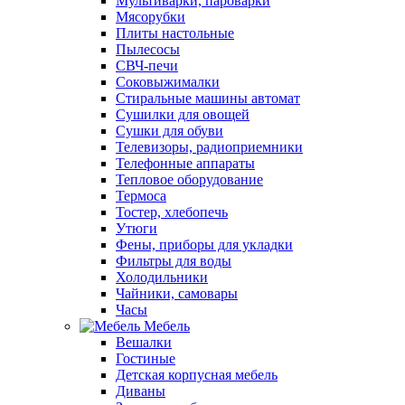
Мультиварки, пароварки
Мясорубки
Плиты настольные
Пылесосы
СВЧ-печи
Соковыжималки
Стиральные машины автомат
Сушилки для овощей
Сушки для обуви
Телевизоры, радиоприемники
Телефонные аппараты
Тепловое оборудование
Термоса
Тостер, хлебопечь
Утюги
Фены, приборы для укладки
Фильтры для воды
Холодильники
Чайники, самовары
Часы
Мебель
Вешалки
Гостиные
Детская корпусная мебель
Диваны