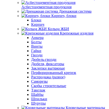
Асбестоцементная продукция
Дренажная система
Кирпич, блоки
Блоки
Кирпич
Кольца ЖБИ
Крепежные изделия
Анкера
Болты
Винты
Гайки
Гвозди
Дюбель-гвозди
Дюбеля, фиксаторы
Заклепки вытяжные
Перфорированный крепеж
Распродажа (разное)
Саморезы
Скобы строительные
Такелаж
Шайбы
Шпильки
Шурупы
Кровельные материалы