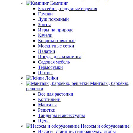
Кемпинг
Бассейны, надувные изделия
Гамаки
Душ походный
Зонты
Игры на природе
Качели
Коврики пляжные
Москитные сетки
Палатки
Посуда для кемпинга
Садовая мебель
Термосумки
Шатры
Лейки
Мангалы, барбекю,
решетки
Все для растопки
Коптильни
Мангалы
Решетки
Тандыры и аксессуары
Щепа
Насосы и оборудование
Насосы, станции, гидроаккумуляторы