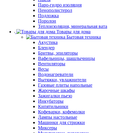
Паро-гидро изоляция
Пенополистерол
Подложка
Поролон
Теплоизоляция, минеральная вата
Товары для дома
Бытовая техника
Акустика
Блендер
Бритвы, эпиляторы
Вафельницы, шашлычницы
Вентиляторы
Весы
Водонагреватели
Вытяжки, увлажнители
Газовые плиты напольные
Жарочные шкафы
Зажигалки пьезо
Инкубаторы
Кипятильники
Кофеварки, кофемолки
Лампы настольные
Машинки для стрижки
Миксеры