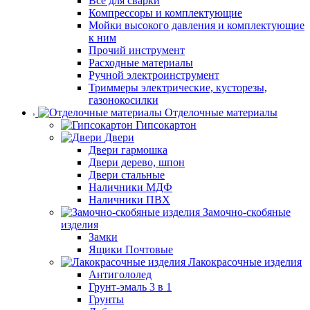
Все для сварки
Компрессоры и комплектующие
Мойки высокого давления и комплектующие
к ним
Прочий инструмент
Расходные материалы
Ручной электроинструмент
Триммеры электрические, кусторезы,
газонокосилки
Отделочные материалы
Гипсокартон
Двери
Двери гармошка
Двери дерево, шпон
Двери стальные
Наличники МДФ
Наличники ПВХ
Замочно-скобяные
изделия
Замки
Ящики Почтовые
Лакокрасочные изделия
Антигололед
Грунт-эмаль 3 в 1
Грунты