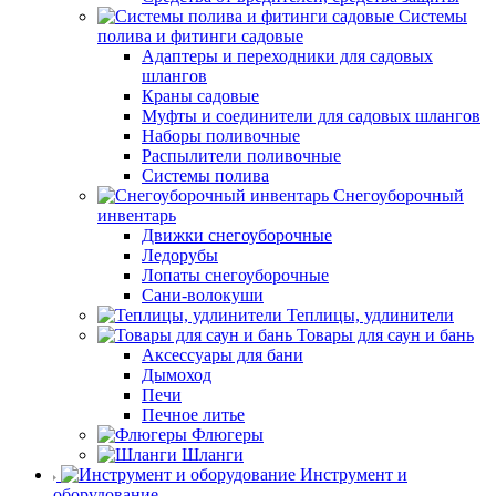
Системы
полива и фитинги садовые
Адаптеры и переходники для садовых
шлангов
Краны садовые
Муфты и соединители для садовых шлангов
Наборы поливочные
Распылители поливочные
Системы полива
Снегоуборочный
инвентарь
Движки снегоуборочные
Ледорубы
Лопаты снегоуборочные
Сани-волокуши
Теплицы, удлинители
Товары для саун и бань
Аксессуары для бани
Дымоход
Печи
Печное литье
Флюгеры
Шланги
Инструмент и
оборудование