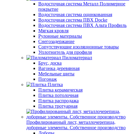
Водосточная система Металл Полимерное
покрытие
Водосточная система оцинкованная
Водосточная система ПВХ Docke
Водосточная система ПВХ Альта Профиль
Мягкая кровля
Рулонные материалы
Снегозадержание
Сопутствуюшие изоляционные товары
Уплотнитель для профиля
Пиломатериал
Брус, доска
Вагонка деревянная
Мебельные щиты
Погонаж
Плитка
Плитка керамическая
Плитка потолочная
Плитка распродажа
Плитка тротуарная
Профилированный лист, металлочерепица,
доборные элементы. Собственное производство
Доборы