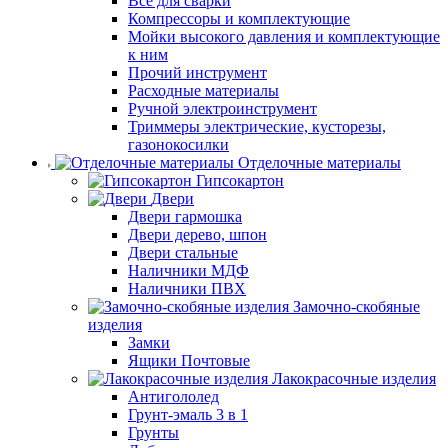
Все для сварки
Компрессоры и комплектующие
Мойки высокого давления и комплектующие
к ним
Прочий инструмент
Расходные материалы
Ручной электроинструмент
Триммеры электрические, кусторезы,
газонокосилки
Отделочные материалы
Гипсокартон
Двери
Двери гармошка
Двери дерево, шпон
Двери стальные
Наличники МДФ
Наличники ПВХ
Замочно-скобяные
изделия
Замки
Ящики Почтовые
Лакокрасочные изделия
Антигололед
Грунт-эмаль 3 в 1
Грунты