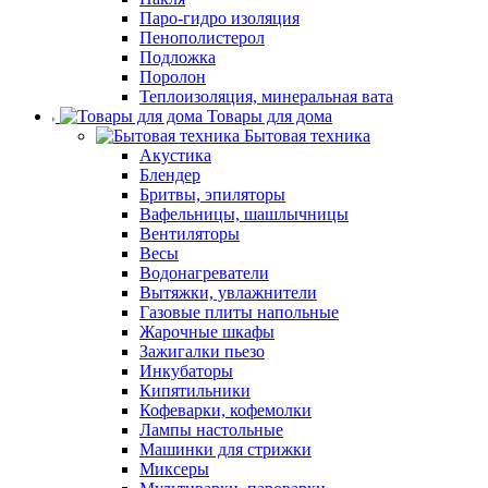
Паро-гидро изоляция
Пенополистерол
Подложка
Поролон
Теплоизоляция, минеральная вата
Товары для дома
Бытовая техника
Акустика
Блендер
Бритвы, эпиляторы
Вафельницы, шашлычницы
Вентиляторы
Весы
Водонагреватели
Вытяжки, увлажнители
Газовые плиты напольные
Жарочные шкафы
Зажигалки пьезо
Инкубаторы
Кипятильники
Кофеварки, кофемолки
Лампы настольные
Машинки для стрижки
Миксеры