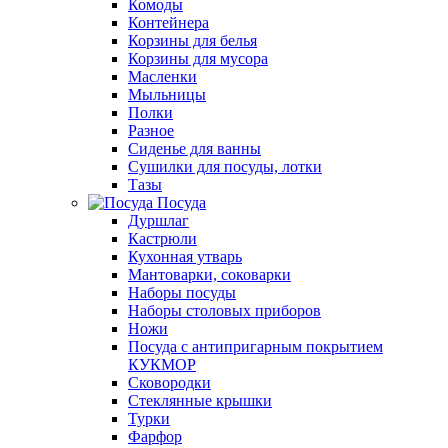
Комоды
Контейнера
Корзины для белья
Корзины для мусора
Масленки
Мыльницы
Полки
Разное
Сиденье для ванны
Сушилки для посуды, лотки
Тазы
Посуда
Дуршлаг
Кастрюли
Кухонная утварь
Мантоварки, соковарки
Наборы посуды
Наборы столовых приборов
Ножи
Посуда с антипригарным покрытием
КУКМОР
Сковородки
Стеклянные крышки
Турки
Фарфор