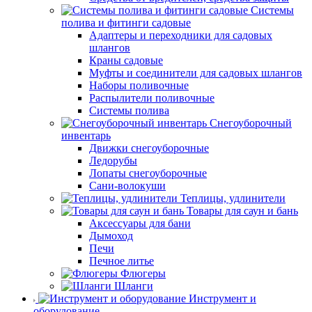
Системы
полива и фитинги садовые
Адаптеры и переходники для садовых
шлангов
Краны садовые
Муфты и соединители для садовых шлангов
Наборы поливочные
Распылители поливочные
Системы полива
Снегоуборочный
инвентарь
Движки снегоуборочные
Ледорубы
Лопаты снегоуборочные
Сани-волокуши
Теплицы, удлинители
Товары для саун и бань
Аксессуары для бани
Дымоход
Печи
Печное литье
Флюгеры
Шланги
Инструмент и
оборудование