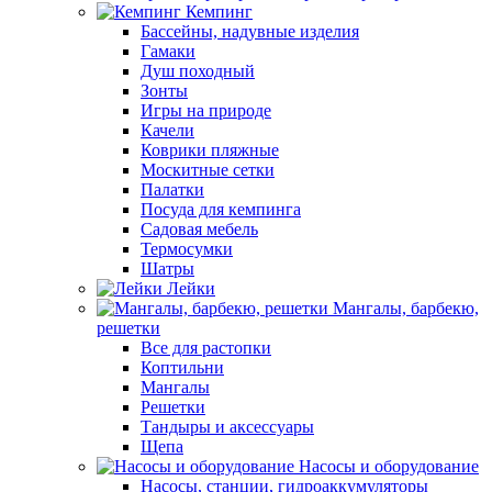
Кемпинг
Бассейны, надувные изделия
Гамаки
Душ походный
Зонты
Игры на природе
Качели
Коврики пляжные
Москитные сетки
Палатки
Посуда для кемпинга
Садовая мебель
Термосумки
Шатры
Лейки
Мангалы, барбекю,
решетки
Все для растопки
Коптильни
Мангалы
Решетки
Тандыры и аксессуары
Щепа
Насосы и оборудование
Насосы, станции, гидроаккумуляторы