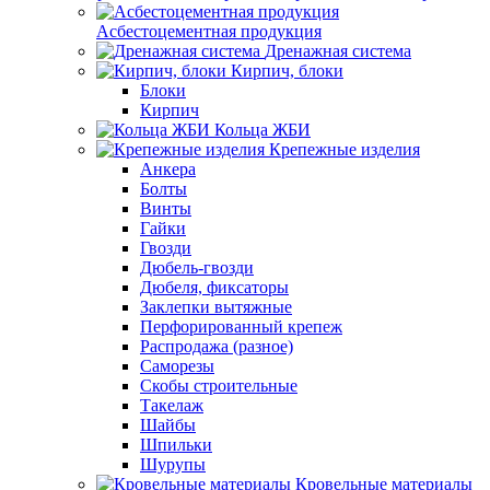
Асбестоцементная продукция
Дренажная система
Кирпич, блоки
Блоки
Кирпич
Кольца ЖБИ
Крепежные изделия
Анкера
Болты
Винты
Гайки
Гвозди
Дюбель-гвозди
Дюбеля, фиксаторы
Заклепки вытяжные
Перфорированный крепеж
Распродажа (разное)
Саморезы
Скобы строительные
Такелаж
Шайбы
Шпильки
Шурупы
Кровельные материалы