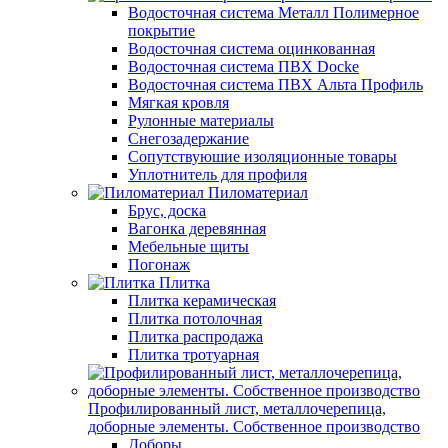
Водосточная система Металл Полимерное
покрытие
Водосточная система оцинкованная
Водосточная система ПВХ Docke
Водосточная система ПВХ Альта Профиль
Мягкая кровля
Рулонные материалы
Снегозадержание
Сопутствуюшие изоляционные товары
Уплотнитель для профиля
Пиломатериал
Брус, доска
Вагонка деревянная
Мебельные щиты
Погонаж
Плитка
Плитка керамическая
Плитка потолочная
Плитка распродажа
Плитка тротуарная
Профилированный лист, металлочерепица,
доборные элементы. Собственное производство
Доборы