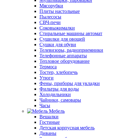
Мультиварки, пароварки
Мясорубки
Плиты настольные
Пылесосы
СВЧ-печи
Соковыжималки
Стиральные машины автомат
Сушилки для овощей
Сушки для обуви
Телевизоры, радиоприемники
Телефонные аппараты
Тепловое оборудование
Термоса
Тостер, хлебопечь
Утюги
Фены, приборы для укладки
Фильтры для воды
Холодильники
Чайники, самовары
Часы
Мебель
Вешалки
Гостиные
Детская корпусная мебель
Диваны