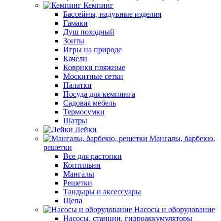
Кемпинг
Бассейны, надувные изделия
Гамаки
Душ походный
Зонты
Игры на природе
Качели
Коврики пляжные
Москитные сетки
Палатки
Посуда для кемпинга
Садовая мебель
Термосумки
Шатры
Лейки
Мангалы, барбекю,
решетки
Все для растопки
Коптильни
Мангалы
Решетки
Тандыры и аксессуары
Щепа
Насосы и оборудование
Насосы, станции, гидроаккумуляторы