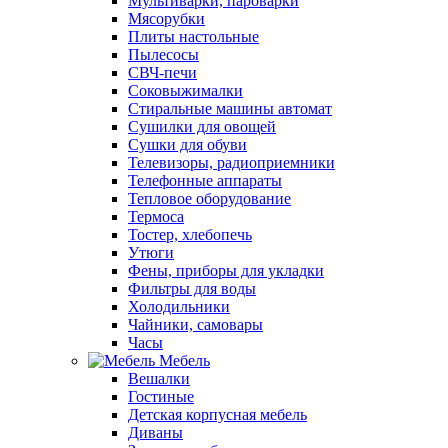
Мультиварки, пароварки
Мясорубки
Плиты настольные
Пылесосы
СВЧ-печи
Соковыжималки
Стиральные машины автомат
Сушилки для овощей
Сушки для обуви
Телевизоры, радиоприемники
Телефонные аппараты
Тепловое оборудование
Термоса
Тостер, хлебопечь
Утюги
Фены, приборы для укладки
Фильтры для воды
Холодильники
Чайники, самовары
Часы
Мебель
Вешалки
Гостиные
Детская корпусная мебель
Диваны