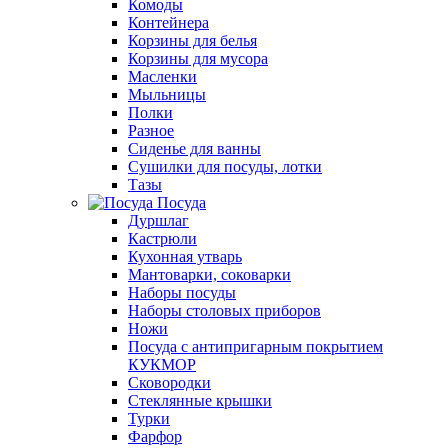
Комоды
Контейнера
Корзины для белья
Корзины для мусора
Масленки
Мыльницы
Полки
Разное
Сиденье для ванны
Сушилки для посуды, лотки
Тазы
Посуда
Дуршлаг
Кастрюли
Кухонная утварь
Мантоварки, соковарки
Наборы посуды
Наборы столовых приборов
Ножи
Посуда с антипригарным покрытием
КУКМОР
Сковородки
Стеклянные крышки
Турки
Фарфор