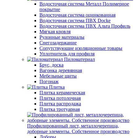
Водосточная система Металл Полимерное
покрытие
Водосточная система оцинкованная
Водосточная система ПВХ Docke
Водосточная система ПВХ Альта Профиль
Мягкая кровля
Рулонные материалы
Снегозадержание
Сопутствуюшие изоляционные товары
Уплотнитель для профиля
Пиломатериал
Брус, доска
Вагонка деревянная
Мебельные щиты
Погонаж
Плитка
Плитка керамическая
Плитка потолочная
Плитка распродажа
Плитка тротуарная
Профилированный лист, металлочерепица,
доборные элементы. Собственное производство
Доборы