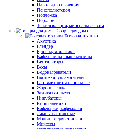
Паро-гидро изоляция
Пенополистерол
Подложка
Поролон
Теплоизоляция, минеральная вата
Товары для дома
Бытовая техника
Акустика
Блендер
Бритвы, эпиляторы
Вафельницы, шашлычницы
Вентиляторы
Весы
Водонагреватели
Вытяжки, увлажнители
Газовые плиты напольные
Жарочные шкафы
Зажигалки пьезо
Инкубаторы
Кипятильники
Кофеварки, кофемолки
Лампы настольные
Машинки для стрижки
Миксеры