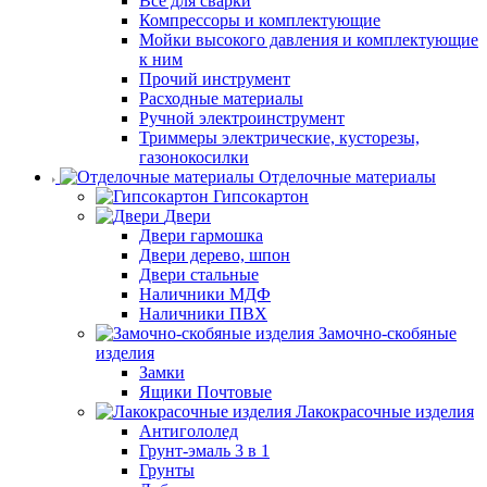
Все для сварки
Компрессоры и комплектующие
Мойки высокого давления и комплектующие
к ним
Прочий инструмент
Расходные материалы
Ручной электроинструмент
Триммеры электрические, кусторезы,
газонокосилки
Отделочные материалы
Гипсокартон
Двери
Двери гармошка
Двери дерево, шпон
Двери стальные
Наличники МДФ
Наличники ПВХ
Замочно-скобяные
изделия
Замки
Ящики Почтовые
Лакокрасочные изделия
Антигололед
Грунт-эмаль 3 в 1
Грунты