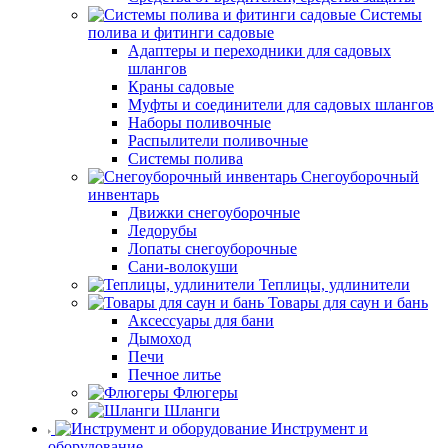
Системы
полива и фитинги садовые
Адаптеры и переходники для садовых
шлангов
Краны садовые
Муфты и соединители для садовых шлангов
Наборы поливочные
Распылители поливочные
Системы полива
Снегоуборочный
инвентарь
Движки снегоуборочные
Ледорубы
Лопаты снегоуборочные
Сани-волокуши
Теплицы, удлинители
Товары для саун и бань
Аксессуары для бани
Дымоход
Печи
Печное литье
Флюгеры
Шланги
Инструмент и
оборудование