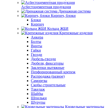
Асбестоцементная продукция
Дренажная система
Кирпич, блоки
Блоки
Кирпич
Кольца ЖБИ
Крепежные изделия
Анкера
Болты
Винты
Гайки
Гвозди
Дюбель-гвозди
Дюбеля, фиксаторы
Заклепки вытяжные
Перфорированный крепеж
Распродажа (разное)
Саморезы
Скобы строительные
Такелаж
Шайбы
Шпильки
Шурупы
Кровельные материалы